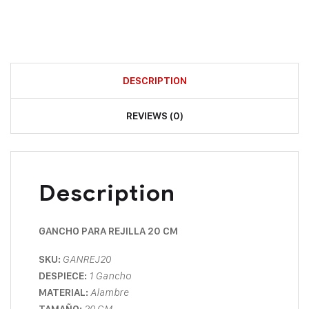
DESCRIPTION
REVIEWS (0)
Description
GANCHO PARA REJILLA 20 CM
SKU:
GANREJ20
DESPIECE:
1 Gancho
MATERIAL:
Alambre
TAMAÑO:
20
CM